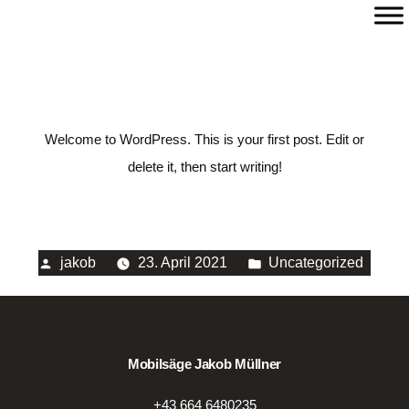
Inhalt
UNCATEGORIZED
springen
Welcome to WordPress. This is your first post. Edit or
delete it, then start writing!
Veröffentlicht
Veröffentlicht
jakob
23. April 2021
Uncategorized
von
in
Mobilsäge Jakob Müllner
+43 664 6480235